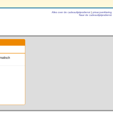
Alles over de cadeaulijstjesdienst
|
privacyverklaring
Naar de cadeaulijstjesdienst
omatisch