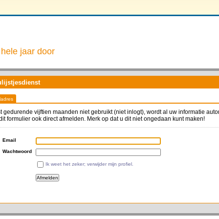
hele jaar door
ijstjesdienst
ladres
t gedurende vijftien maanden niet gebruikt (niet inlogt), wordt al uw informatie aut
dit formulier ook direct afmelden. Merk op dat u dit niet ongedaan kunt maken!
Email
Wachtwoord
Ik weet het zeker; verwijder mijn profiel.