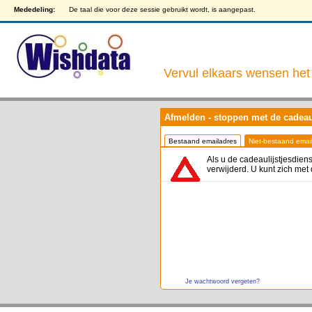
Mededeling:
De taal die voor deze sessie gebruikt wordt, is aangepast.
Vervul elkaars wensen het 
Afmelden - stoppen met de cadeaul
Bestaand emailadres
Niet-bestaand emai
Als u de cadeaulijstjesdiens
verwijderd. U kunt zich met 
Je wachtwoord vergeten?