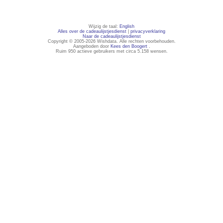
Wijzig de taal:
English
Alles over de cadeaulijstjesdienst
|
privacyverklaring
Naar de cadeaulijstjesdienst
Copyright © 2005-2026 Wishdata. Alle rechten voorbehouden.
Aangeboden door
Kees den Boogert
.
Ruim 950 actieve gebruikers met circa 5.158 wensen.