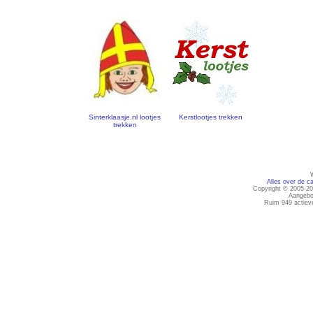
Sinterklaasje.nl lootjes
Kerstlootjes trekken
trekken
Alles over de ca
Copyright © 2005-20
Aangebo
Ruim 949 actiev