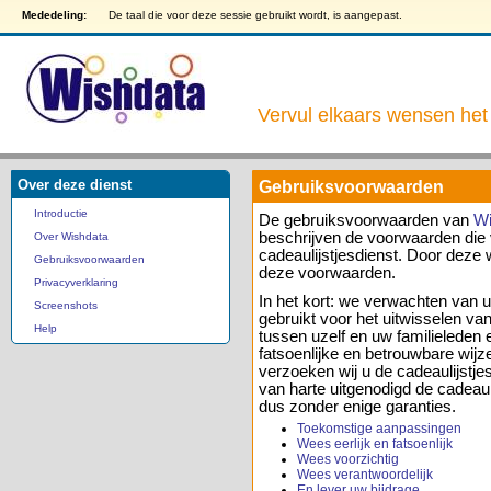
Mededeling:
De taal die voor deze sessie gebruikt wordt, is aangepast.
Vervul elkaars wensen het 
Over deze dienst
Gebruiksvoorwaarden
Introductie
De gebruiksvoorwaarden van
Wi
beschrijven de voorwaarden die 
Over Wishdata
cadeaulijstjesdienst. Door deze 
Gebruiksvoorwaarden
deze voorwaarden.
Privacyverklaring
In het kort: we verwachten van u 
Screenshots
gebruikt voor het uitwisselen van
Help
tussen uzelf en uw familieleden 
fatsoenlijke en betrouwbare wijze
verzoeken wij u de cadeaulijstjes
van harte uitgenodigd de cadeauli
dus zonder enige garanties.
Toekomstige aanpassingen
Wees eerlijk en fatsoenlijk
Wees voorzichtig
Wees verantwoordelijk
En lever uw bijdrage