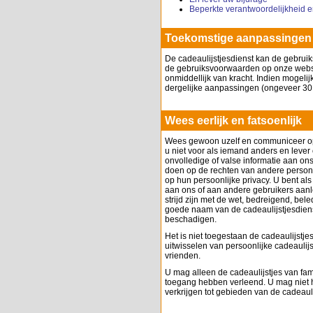
Beperkte verantwoordelijkheid e
Toekomstige aanpassingen
De cadeaulijstjesdienst kan de gebru
de gebruiksvoorwaarden op onze webs
onmiddellijk van kracht. Indien mogelij
dergelijke aanpassingen (ongeveer 30
Wees eerlijk en fatsoenlijk
Wees gewoon uzelf en communiceer op 
u niet voor als iemand anders en lever
onvolledige of valse informatie aan o
doen op de rechten van andere person
op hun persoonlijke privacy. U bent als
aan ons of aan andere gebruikers aanle
strijd zijn met de wet, bedreigend, bel
goede naam van de cadeaulijstjesdiens
beschadigen.
Het is niet toegestaan de cadeaulijstje
uitwisselen van persoonlijke cadeaulij
vrienden.
U mag alleen de cadeaulijstjes van fam
toegang hebben verleend. U mag niet 
verkrijgen tot gebieden van de cadeaul