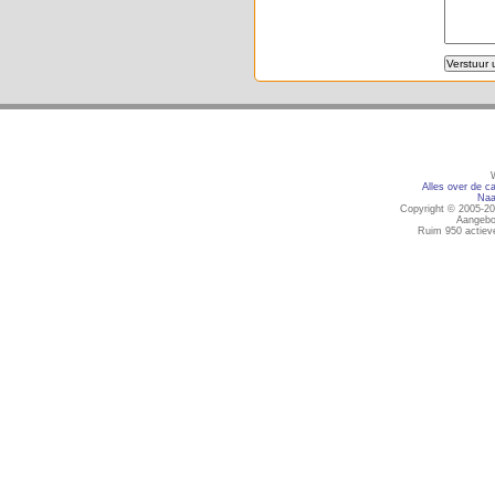
Alles over de ca
Naa
Copyright © 2005-20
Aangebo
Ruim 950 actiev