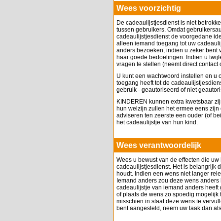
Wees voorzichtig
De cadeaulijstjesdienst is niet betrokken
tussen gebruikers. Omdat gebruikersauth
cadeaulijstjesdienst de voorgedane iden
alleen iemand toegang tot uw cadeaulij
anders bezoeken, indien u zeker bent va
haar goede bedoelingen. Indien u twijfe
vragen te stellen (neemt direct contact
U kunt een wachtwoord instellen en u
toegang heeft tot de cadeaulijstjesdien
gebruik - geautoriseerd of niet geautor
KINDEREN kunnen extra kwetsbaar zijn 
hun welzijn zullen het ermee eens zijn
adviseren ten zeerste een ouder (of b
het cadeaulijstje van hun kind.
Wees verantwoordelijk
Wees u bewust van de effecten die uw
cadeaulijstjesdienst. Het is belangrijk 
houdt. Indien een wens niet langer rele
Iemand anders zou deze wens anders k
cadeaulijstje van iemand anders heeft 
of plaats de wens zo spoedig mogelijk 
misschien in staat deze wens te vervul
bent aangesteld, neem uw taak dan alst