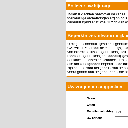
En lever uw bijdrage
Indien u klachten heeft over de cadea
toekomstige verbeteringen erg op prijs 
cadeaulijstjesdienst, voelt u zich dan v
Beperkte verantwoordelijkh
U mag de cadeaulijstjesdienst gebr
GARANTIES. Omdat de cadeaulijstjesdiens
van informatie tussen gebruikers, stelt
meerdere gebruikers, de cadeaulijstjesd
aanklachten, eisen en schadeclaims. O
alle omstandigheden beperkt tot de to
zijn betaald voor het gebruik van de c
voorafgaand aan de gebeurtenis die aan
Uw vragen en suggesties
Naam
Email
Test (tien min drie)
Uw bericht