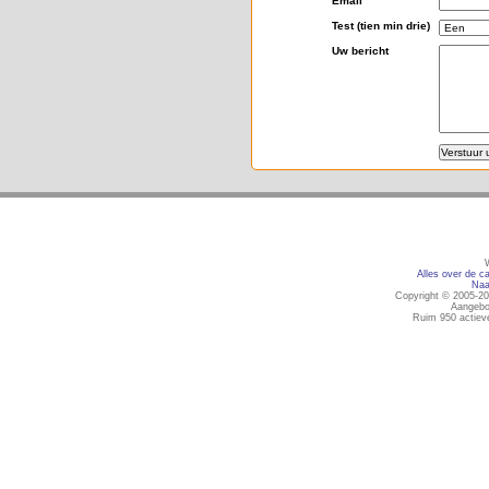
Email
Test (tien min drie)
Uw bericht
Alles over de ca
Naa
Copyright © 2005-20
Aangebo
Ruim 950 actiev