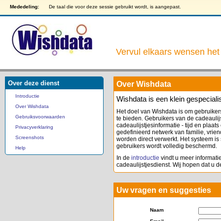
Mededeling:
De taal die voor deze sessie gebruikt wordt, is aangepast.
Vervul elkaars wensen het 
Over deze dienst
Over Wishdata
Introductie
Wishdata is een klein gespeciali
Over Wishdata
Het doel van Wishdata is om gebruikers
Gebruiksvoorwaarden
te bieden. Gebruikers van de cadeaulij
cadeaulijstjesinformatie - tijd en plaat
Privacyverklaring
gedefinieerd netwerk van familie, vrie
Screenshots
worden direct verwerkt. Het systeem is
gebruikers wordt volledig beschermd.
Help
In de
introductie
vindt u meer informatie
cadeaulijstjesdienst. Wij hopen dat u d
Uw vragen en suggesties
Naam